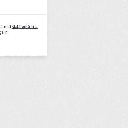
vs med
KlubbenOnline
ga in